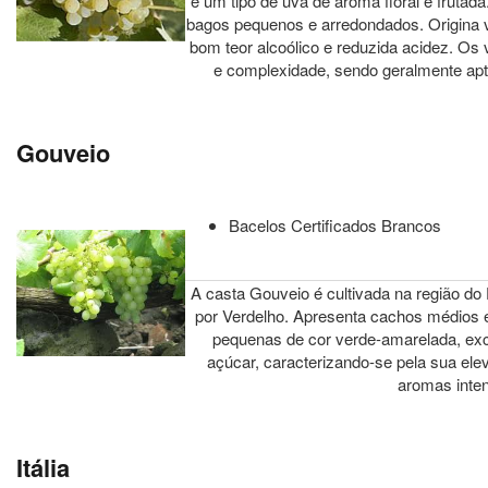
é um tipo de uva de aroma floral e frutad
bagos pequenos e arredondados. Origina v
bom teor alcoólico e reduzida acidez. Os 
e complexidade, sendo geralmente apt
Gouveio
Bacelos Certificados Brancos
A casta Gouveio é cultivada na região d
por Verdelho. Apresenta cachos médios
pequenas de cor verde-amarelada, excel
açúcar, caracterizando-se pela sua ele
aromas inte
Itália